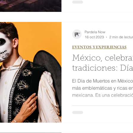
Pardela Now
16 oct 2023
2 min de lectu
EVENTOS Y EXPERIENCIAS
México, celebra
tradiciones: Dí
El Día de Muertos en México
más emblemáticas y ricas en 
mexicana. Es una celebració