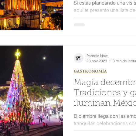
Si estás planeando una visit
aquí te presento una lista d
debes incluir en tu itinerario
Pardela Now
28 nov 2023
3 min de lectu
GASTRONOMÍA
Magia decembr
Tradiciones y 
iluminan Méxic
Diciembre llega con las em
tranquilas celebraciones co
Vallarta, cada rincón del paí