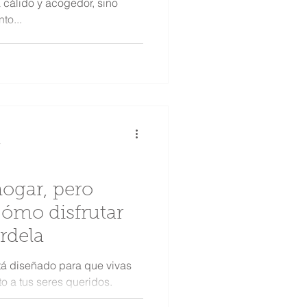
a cálido y acogedor, sino
to...
a
ogar, pero
Cómo disfrutar
ardela
tá diseñado para que vivas
o a tus seres queridos.