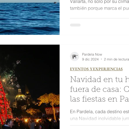
Vallarta, no solo por su clim
también porque marca el pun
Pardela Now
9 dic 2024
2 min de lectur
EVENTOS Y EXPERIENCIAS
Navidad en tu h
fuera de casa: 
las fiestas en P
En Pardela, cada destino es
una Navidad inolvidable junt