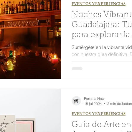
EVENTOS Y EXPERIENCIAS
Noches Vibrant
Guadalajara: Tu
para explorar l
en la Colonia 
Sumérgete en la vibrante vi
con nuestra guía definitiva.
de La Americana.
Pardela Now
15 jul 2024
2 min de lectur
EVENTOS Y EXPERIENCIAS
Guía de Arte en