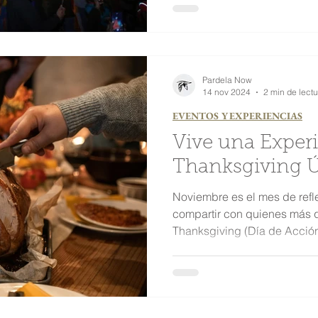
Pardela Now
14 nov 2024
2 min de lectu
EVENTOS Y EXPERIENCIAS
Vive una Exper
Thanksgiving 
Noviembre es el mes de refl
compartir con quienes más
Thanksgiving (Día de 