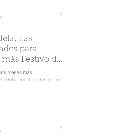
ra
ela: Las
ades para
s más Festivo del
 los meses más
Pardela, nuestros destinos se
radiciones...
a