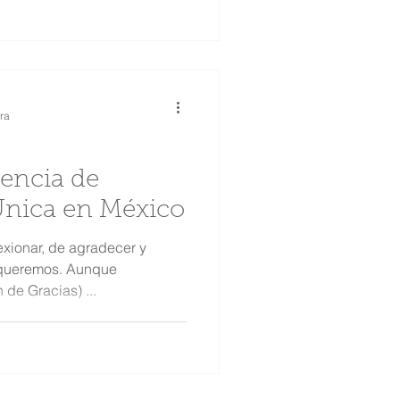
ra
iencia de
Única en México
exionar, de agradecer y
 queremos. Aunque
Acción de Gracias) ...