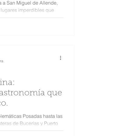
a a San Miguel de Allende,
e lugares imperdibles que
ra
ina:
gastronomía que
o.
blemáticas Posadas hasta las
steras de Bucerías y Puerto
s