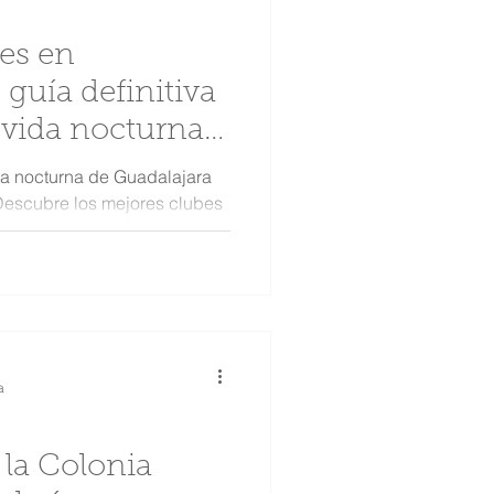
es en
 guía definitiva
a vida nocturna
Americana
da nocturna de Guadalajara
 Descubre los mejores clubes
a
 la Colonia