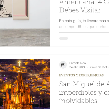
Americana: 4 Galerías que
Debes Visitar
En esta guía, te llevaremos 
arte imperdibles que enriquec
Pardela Now
24 abr 2024
2 min de lectu
EVENTOS Y EXPERIENCIAS
San Miguel de Allen
imperdibles y e
inolvidables