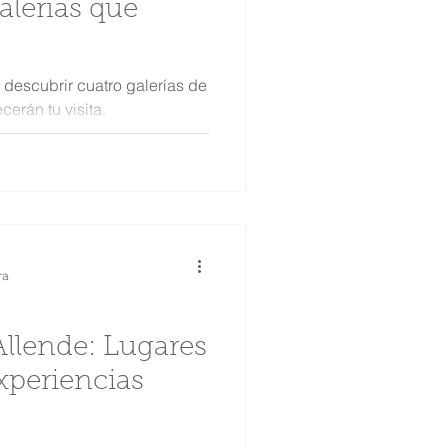
a descubrir cuatro galerías de
erán tu visita.
ra
de: Lugares
xperiencias