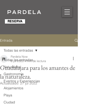
RESERVA
Entrada
Todas las entradas
Pardela Now
Todas las entradas
6 jul 2022
4 min de lectura
Guadalajara para los amantes de
Naturaleza
Gastronomía
la naturaleza.
Eventos y Experiencias
Actualizado:
27 jul 2022
Alojamientos
Playa
Ciudad