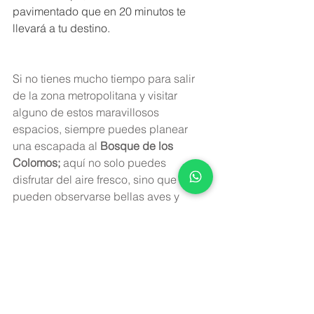
pavimentado que en 20 minutos te 
llevará a tu destino.
Si no tienes mucho tiempo para salir 
de la zona metropolitana y visitar 
alguno de estos maravillosos 
espacios, siempre puedes planear 
una escapada al 
Bosque de los 
Colomos;
 aquí no solo puedes 
disfrutar del aire fresco, sino que 
pueden observarse bellas aves y 
pequeñas especies que habitan el 
bosque, mientras disfrutas de un 
delicioso desayuno en el Santo 
Coyote, o bien, con los antojitos que 
venden en la entrada principal del 
bosque (estos varían desde jugos y 
fruta fresca hasta piezas de pan 