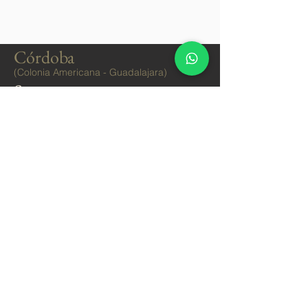
Córdoba
(Colonia Americana - Guadalajara)
Sauce
(Colonia Providencia - Guadalajara)
Ciprés
(Colonia Providencia - Guadalajara)
Alba
(Colonia Americana - Guadalajara)
Playa
Alojamientos en Riviera Nayarit
Alojamientos en Puerto Vallarta
Ciudad
Alojamientos en Guadalajara - Providencia